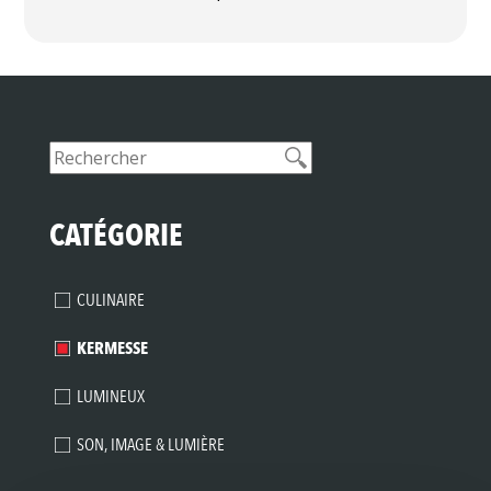
APPAREIL À HOT-DOG
Les saucisses cuisent doucement à la vapeur, les
pains sont en train d'être réchauffés Électrique
800 Watts 4 piques
A PARTIR DE 38,01€ TTC
CATÉGORIE
Notice
CULINAIRE
Cliquez pour agrandir l'image
KERMESSE
LUMINEUX
SON, IMAGE & LUMIÈRE