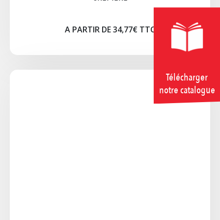
A PARTIR DE 34,77€ TTC
Télécharger
notre catalogue
GRILL PANINI DOUBLE
Grill Panini Double 3600 Watts Récupérateur de
graisses. 2 Thermostats réglables maxi 300° Dim
:haut 2x 215x215/bas 480x235
A PARTIR DE 31,50€ TTC
Notice