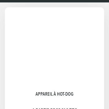
CRÊPIÈRE
Électrique: 1 plaque Ø 40 cm(3 kw) Gaz: 2 plaques
Ø35 cm Option: accessoire, bouteille de gaz
A PARTIR DE 34,77€ TTC
Notice
Cliquez pour agrandir l'image
APPAREIL À HOT-DOG