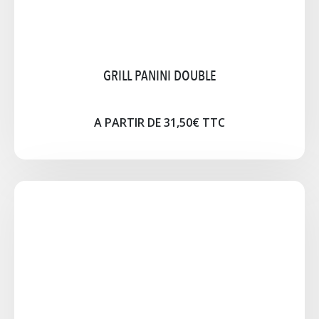
Cliquez pour agrandir l'image
GRILL PANINI DOUBLE
A PARTIR DE 31,50€ TTC
MACHINE À BARBE À PAPA
Barbe à Papa de 20 à 35 cm Poids : 13.5Kg 220V-
1030Watts Accessoire fourni : doseur à sucre
Option: Chariot à roulette Vente : Bâtons 40cm /
Sucre 1kg Barbe à Papa prêt à l'emploi