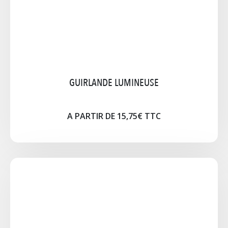
A PARTIR DE 52,50€
Notice
Cliquez pour agrandir l'image
GUIRLANDE LUMINEUSE
A PARTIR DE 15,75€ TTC
MACHINE À POP CORN
Accessoires fournis : Marmite téflon basculante