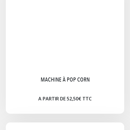
Plancha avec réceptacle et spatule aimantée. Gaz
ou électrique Dim : 60 x 40 dm OPTION : bouteille
de gaz (Butane) Astuce lavage: verser de l'eau
pendant que la plaque est encore chaude.
A PARTIR DE 51,98€ TTC
Notice
Cliquez pour agrandir l'image
MACHINE À POP CORN
A PARTIR DE 52,50€ TTC