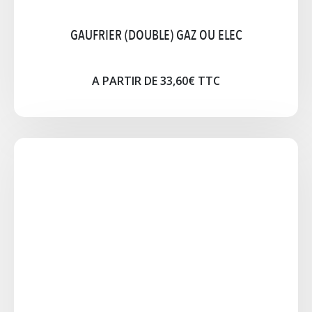
Cliquez pour agrandir l'image
GAUFRIER (DOUBLE) GAZ OU ELEC
A PARTIR DE 33,60€ TTC
GUIRLANDE LUMINEUSE
Illuminez vos soirées avec nos guirlande de
couleur ou blanche. 9,10 ,15 et 17mètres
A PARTIR DE 15,75€ TTC