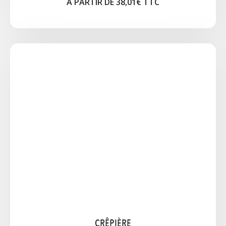
A PARTIR DE 38,01€ TTC
GAUFRIER (DOUBLE) GAZ OU ELEC
Fonctionne au Gaz 2 fers ou électrique OPTION:
bouteille de gaz
A PARTIR DE 33,60€ TTC
Cliquez pour agrandir l'image
CRÊPIÈRE