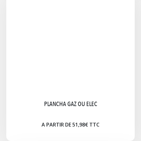
PLAT PAËLLA
Ø 50 / 14 parts - Ø 60 / 19 parts Ø 70 / 25 parts -
Ø 80 / 40 parts Ø 90 / 50 parts - Ø 100 / 85 parts
Ø 115 /120 parts - Ø 130 / 200 parts OPTION:
OPTION RECHAUD+PIEDS GAZ (Butane)
A PARTIR DE 6,30€ TTC
Cliquez pour agrandir l'image
PLANCHA GAZ OU ELEC
A PARTIR DE 51,98€ TTC