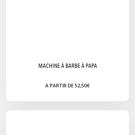
Mélangeur/Pelle Inox/Lampe 220V-1350Watts En
option : Chariot à roulettes Vente: huile,graine de
mais,cornet
A PARTIR DE 52,50€ TTC
Notice
Cliquez pour agrandir l'image
MACHINE À BARBE À PAPA
A PARTIR DE 52,50€
PLANCHA GAZ OU ELEC