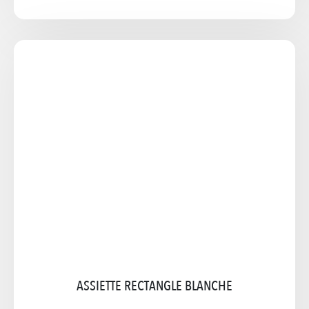
ASSIETTE RECTANGLE NOIR
GAMME Assiette Rectangulaire noir 25x14cm
20x13cm
A PARTIR DE 0,48€ TTC
Cliquez pour agrandir l'image
ASSIETTE RECTANGLE BLANCHE