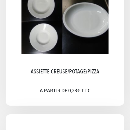
Assiette Elysée Blanche Ø 24cm creux Ø 13cm
A PARTIR DE 0,42€ TTC
Cliquez pour agrandir l'image
ASSIETTE CREUSE/POTAGE/PIZZA
A PARTIR DE 0,23€ TTC