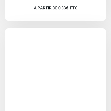
A PARTIR DE 0,33€ TTC
ASSIETTE RONDE ELEGANCE
Assiette ronde blanche Idéal pour les tables
associative, ou gros volume. Plate Ø 31cm Plat :
Ø 27 - Ø24cm Entrée-Dessert : Ø 20cm Pain Ø
15cm
A PARTIR DE 0,23€ TTC
Cliquez pour agrandir l'image