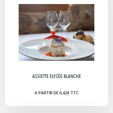
ASSIETTE ELYSEE NOIRE
Assiette Elysée Noire Ø28cm creux Ø13cm
A PARTIR DE 1.18€ TTC
Cliquez pour agrandir l'image
ASSIETTE ELYSÉE BLANCHE
A PARTIR DE 0,42€ TTC