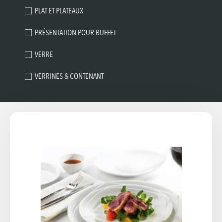
Cliquez pour agrandir l'image
PLAT ET PLATEAUX
PRÉSENTATION POUR BUFFET
VERRE
VERRINES & CONTENANT
ASSIETTE CARRÉE MARINA
Assiette Carrée porcelaine blanche 24x24 cm
(entrée) 27x27cm (plat) 21x21cm (dessert)
A PARTIR DE 0,44€ TTC