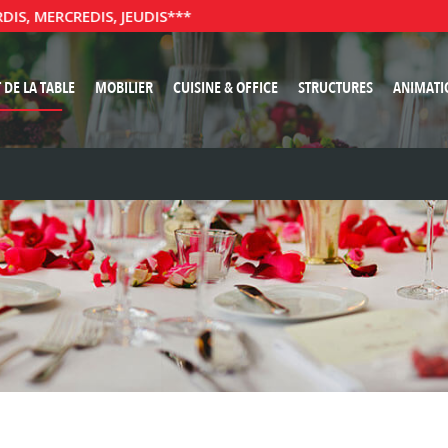
 MERCREDIS, JEUDIS***
 DE LA TABLE
MOBILIER
CUISINE & OFFICE
STRUCTURES
ANIMATI
E ET SERVIETTE TISSU