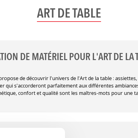
BLANC
ART DE TABLE
ppes mérites une grande
gilance. Dim: 130x130/
180/ 200x200/ 230x230/
130/ 210x135/ 260x130/
140/ 300x130/ 270x140
VER ET EMBALLER EN
TION DE MATÉRIEL POUR L'ART DE LA 
BLANCHISSERIE
ARTIR DE 9,20€ TTC
ose de découvrir l'univers de l'Art de la table : assiettes, 
ier qui s'accorderont parfaitement aux différentes ambianc
liquez pour agrandir
étique, confort et qualité sont les maîtres-mots pour une ta
l'image