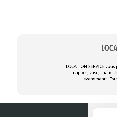
Les na
vi
180x
160x
230x
LA
LOCA
A P
LOCATION SERVICE vous prop
nappes, vase, chandel
C
évènements. Esth