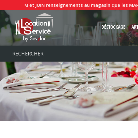
s de MAI et JUIN renseignements au magasin que les MARDIS,
DÉSTOCKAGE
ART
NAPP